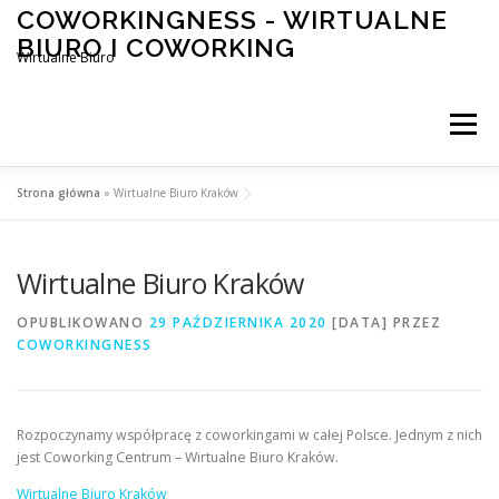
Przeskocz
COWORKINGNESS - WIRTUALNE
do
BIURO I COWORKING
treści
Wirtualne Biuro
Menu
Strona główna
»
Wirtualne Biuro Kraków
Wirtualne Biuro Kraków
OPUBLIKOWANO
29 PAŹDZIERNIKA 2020
[DATA]
PRZEZ
COWORKINGNESS
Rozpoczynamy współpracę z coworkingami w całej Polsce. Jednym z nich
jest Coworking Centrum – Wirtualne Biuro Kraków.
Wirtualne Biuro Kraków