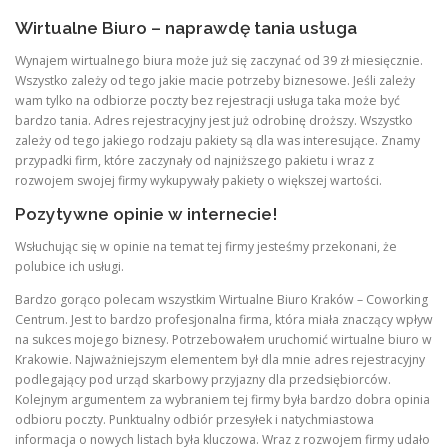
Wirtualne Biuro – naprawdę tania usługa
Wynajem wirtualnego biura może już się zaczynać od 39 zł miesięcznie.
Wszystko zależy od tego jakie macie potrzeby biznesowe. Jeśli zależy
wam tylko na odbiorze poczty bez rejestracji usługa taka może być
bardzo tania. Adres rejestracyjny jest już odrobinę droższy. Wszystko
zależy od tego jakiego rodzaju pakiety są dla was interesujące. Znamy
przypadki firm, które zaczynały od najniższego pakietu i wraz z
rozwojem swojej firmy wykupywały pakiety o większej wartości.
Pozytywne opinie w internecie!
Wsłuchując się w opinie na temat tej firmy jesteśmy przekonani, że
polubice ich usługi.
Bardzo gorąco polecam wszystkim Wirtualne Biuro Kraków – Coworking
Centrum. Jest to bardzo profesjonalna firma, która miała znaczący wpływ
na sukces mojego biznesy. Potrzebowałem uruchomić wirtualne biuro w
Krakowie. Najważniejszym elementem był dla mnie adres rejestracyjny
podlegający pod urząd skarbowy przyjazny dla przedsiębiorców.
Kolejnym argumentem za wybraniem tej firmy była bardzo dobra opinia
odbioru poczty. Punktualny odbiór przesyłek i natychmiastowa
informacja o nowych listach była kluczowa. Wraz z rozwojem firmy udało